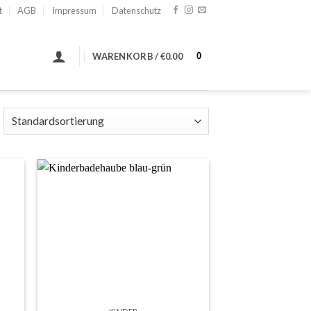
t
AGB
Impressum
Datenschutz
0
WARENKORB /
€
0.00
 to
Add to
list
wishlist
+