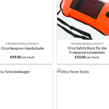
Add to
Add
wishlist
wish
+
FREIWASSEREQUIPMENT
FREIWASSEREQUIPMENT
Orca Safety Buoy für das
Orca Neopren-Handschuhe
Freiwasserschwimmen
€
49.00
€
50.00
inkl. MwSt.
inkl. MwSt.
Add to
Add
wishlist
wish