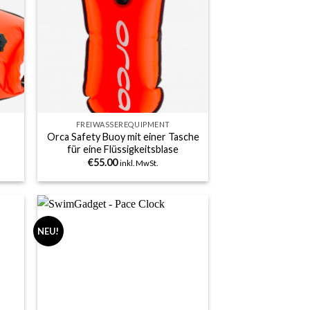
 to
Add to
list
wishlist
+
FREIWASSEREQUIPMENT
Orca Safety Buoy mit einer Tasche
für eine Flüssigkeitsblase
€
55.00
inkl. MwSt.
NEU!
 to
Add to
list
wishlist