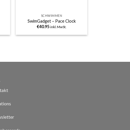
+
SCHWIMMEN
SwimGadget – Pace Clock
€
40.95
inkl. MwSt.
takt
ations
sletter