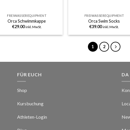
+
FREIWASSEREQUIPMENT
FREIWASSEREQUIPMENT
Orca Schwimmkappe
Orca Swim Socks
€
29.00
€
39.00
inkl. MwSt.
inkl. MwSt.
1
2
FÜR EUCH
DA
Shop
Kon
Kursbuchung
Loc
Athleten-Login
New