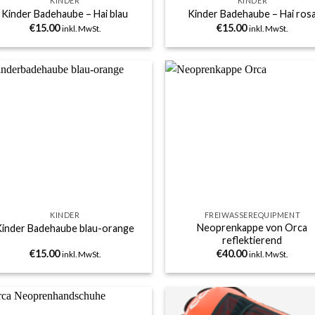
KINDER
KINDER
Kinder Badehaube – Hai blau
Kinder Badehaube – Hai ros
€
15.00
€
15.00
inkl. MwSt.
inkl. MwSt.
Add to
Add
wishlist
wish
+
KINDER
FREIWASSEREQUIPMENT
Neoprenkappe von Orca
Kinder Badehaube blau-orange
reflektierend
€
15.00
€
40.00
inkl. MwSt.
inkl. MwSt.