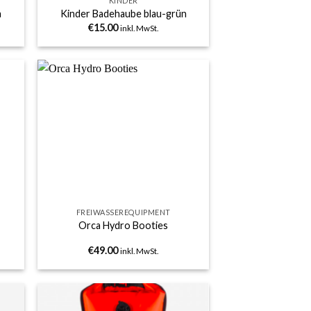
KINDER
a
Kinder Badehaube blau-grün
€
15.00
inkl. MwSt.
 to
Add to
list
wishlist
+
FREIWASSEREQUIPMENT
Orca Hydro Booties
€
49.00
inkl. MwSt.